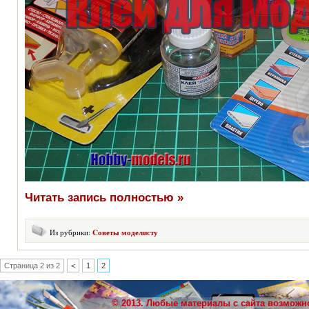
Читать запись полностью »
Из рубрики:
Cоветы моделисту
Страница 2 из 2
<
1
2
© 2013. Любые материалы с сайта возможн