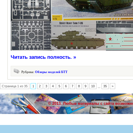
Читать запись полность. »
Рубрика:
Обзоры моделей БТТ
Страница 1 из 35
1
2
3
4
5
6
7
8
9
10
35
>
...
© 2013. Любые материалы с сайта возможн