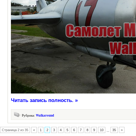
Читать запись полность. »
Рубрика:
Walkaround
Страница 2 из 35
<
1
2
3
4
5
6
7
8
9
10
35
>
...