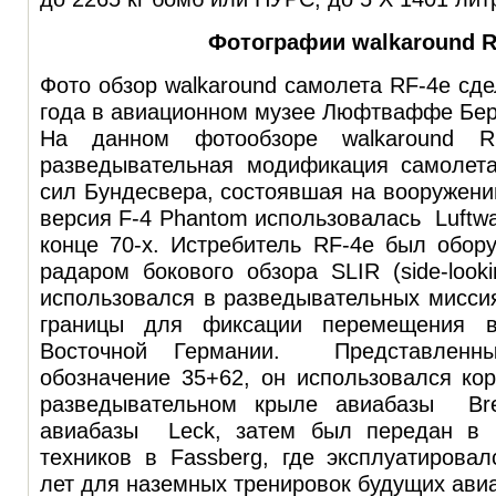
Фотографии walkaround R
Фото обзор walkaround самолета RF-4e сде
года в авиационном музее Люфтваффе Бер
На данном фотообзоре walkaround RF
разведывательная модификация самолет
сил Бундесвера, состоявшая на вооружении
версия F-4 Phantom использовалась Luftwa
конце 70-х. Истребитель RF-4e был обор
радаром бокового обзора SLIR (side-looki
использовался в разведывательных мисси
границы для фиксации перемещения 
Восточной Германии. Представленн
обозначение 35+62, он использовался ко
разведывательном крыле авиабазы Br
авиабазы Leck, затем был передан в 
техников в Fassberg, где эксплуатирова
лет для наземных тренировок будущих ави