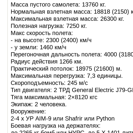
Масса пустого самолета: 13760 кг.
Нормальная взлетная масса: 18818 (2150) к
Максимальная взлетная масса: 26300 кг.
Полезная нагрузка: 7250 кг.
Макс скорость полета:
- на высоте: 2300 (2400) км/ч
- у земли: 1460 км/ч
Перегоночная дальность полета: 4000 (3180
Радиус действия 1266 км.
Практический потолок: 18975 (21600) м.
Максимальная перегрузка: 7,3 единицы.
Скороподъемность: 245 м/с
Тип двигателя: 2 ТРД General Electric J79-
Тяга максимальная: 2×8120 кгс
Экипаж: 2 человека.
Вооружение:
2-4 х УР AIM-9 или Shafrir или Python
Боевая нагрузка на держателях:
до 2265 кг бомб или НУРС, до 5 Х 1401 ли