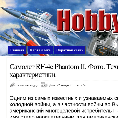
Главная
Карта блога
Обратная связь
Самолет RF-4e Phantom II. Фото. Те
характеристики.
Разместил sergey
Дата: 22 января 2018 в 17:59
Одним из самых известных и узнаваемых 
холодной войны, а в частности войны во В
американский многоцелевой истребитель F-4
имя стало нарицательным для американски