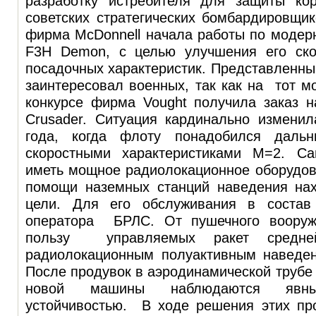
разработку истребителя для защиты ко
советских стратегических бомбардировщико
фирма McDonnell начала работы по модер
F3H Demon, с целью улучшения его ско
посадочных характеристик. Представленны
заинтересовал военных, так как на тот 
конкурсе фирма Vought получила заказ 
Crusader. Ситуация кардинально изменил
года, когда флоту понадобился дальн
скоростными характеристиками М=2. С
иметь мощное радиолокационное оборудов
помощи наземных станций наведения нах
цели. Для его обслуживания в состав
оператора БРЛС. От пушечного вооруже
пользу управляемых ракет сред
радиолокационным полуактивным наведен
После продувок в аэродинамической трубе 
новой машины наблюдаются яв
устойчивостью. В ходе решения этих пр