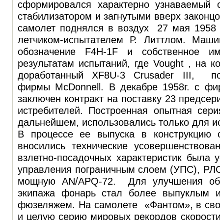
сформировался характерно узнаваемый 
стабилизатором и загнутыми вверх законц
самолет поднялся в воздух 27 мая 1958 
летчиком-испытателем Р. Литтлом. Маш
обозначение F4H-1F и собственное и
результатам испытаний, где Vought , на к
доработанный XF8U-3 Crusader III, по
фирмы McDonnell. В декабре 1958г. с фи
заключен контракт на поставку 23 предсер
истребителей. Построенная опытная сери
дальнейшем, использовались только для и
В процессе ее выпуска в конструкцию 
вносились технические усовершенствова
взлетно-посадочных характеристик была 
управления пограничным слоем (УПС), РЛ
мощную AN/APQ-72. Для улучшения обз
экипажа фонарь стал более выпуклым 
фюзеляжем. На самолете «Фантом», в сво
и целую серию мировых рекордов скорости