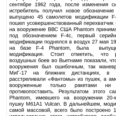
сентябре 1962 года, после изменения с
истребитель получил новое обозначени
выпущено 45 самолетов модификации F-
пошел усовершенствованный перехватчик F
на вооружение ВВС США Phantom принима
под обозначением F-4c, первый серий
модификации поднялся в воздух 27 мая 19
на базе F-4 Phantom, была выпущ
модификация. Стоит отметить, что р
воздушных боев во Вьетнаме показали, что
вооружения был ошибочным, так маневр
МиГ-17 на ближних дистанциях, в 
расстреливали «Фантомы» из пушек, а ам
вооруженные только ракетами н
противопоставить. Результатом этого с
Phantom, имевшего на вооружении 20-
пушку М61А1 Vulcan. В дальнейшем, моди
самой массовой, всего было построено 