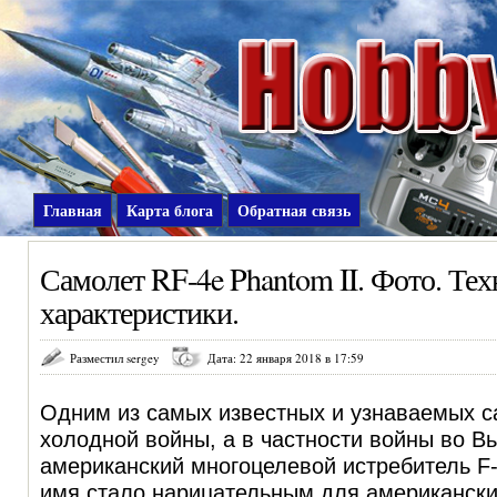
Главная
Карта блога
Обратная связь
Самолет RF-4e Phantom II. Фото. Те
характеристики.
Разместил sergey
Дата: 22 января 2018 в 17:59
Одним из самых известных и узнаваемых 
холодной войны, а в частности войны во В
американский многоцелевой истребитель F-4
имя стало нарицательным для американски