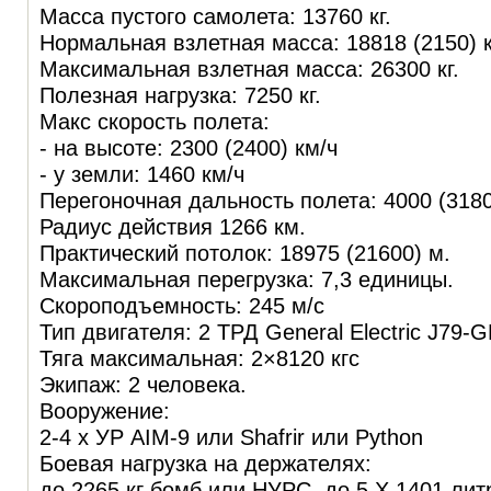
Масса пустого самолета: 13760 кг.
Нормальная взлетная масса: 18818 (2150) к
Максимальная взлетная масса: 26300 кг.
Полезная нагрузка: 7250 кг.
Макс скорость полета:
- на высоте: 2300 (2400) км/ч
- у земли: 1460 км/ч
Перегоночная дальность полета: 4000 (3180
Радиус действия 1266 км.
Практический потолок: 18975 (21600) м.
Максимальная перегрузка: 7,3 единицы.
Скороподъемность: 245 м/с
Тип двигателя: 2 ТРД General Electric J79-
Тяга максимальная: 2×8120 кгс
Экипаж: 2 человека.
Вооружение:
2-4 х УР AIM-9 или Shafrir или Python
Боевая нагрузка на держателях:
до 2265 кг бомб или НУРС, до 5 Х 1401 ли