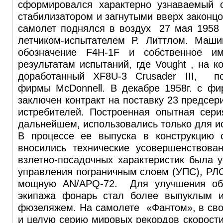
сформировался характерно узнаваемый 
стабилизатором и загнутыми вверх законц
самолет поднялся в воздух 27 мая 1958 
летчиком-испытателем Р. Литтлом. Маш
обозначение F4H-1F и собственное и
результатам испытаний, где Vought , на к
доработанный XF8U-3 Crusader III, по
фирмы McDonnell. В декабре 1958г. с фи
заключен контракт на поставку 23 предсер
истребителей. Построенная опытная сери
дальнейшем, использовались только для и
В процессе ее выпуска в конструкцию 
вносились технические усовершенствова
взлетно-посадочных характеристик была 
управления пограничным слоем (УПС), РЛ
мощную AN/APQ-72. Для улучшения обз
экипажа фонарь стал более выпуклым 
фюзеляжем. На самолете «Фантом», в сво
и целую серию мировых рекордов скорости