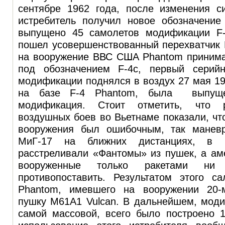
сентябре 1962 года, после изменения с
истребитель получил новое обозначени
выпущено 45 самолетов модификации F-
пошел усовершенствованный перехватчик F
на вооружение ВВС США Phantom принима
под обозначением F-4c, первый серий
модификации поднялся в воздух 27 мая 19
на базе F-4 Phantom, была выпущ
модификация. Стоит отметить, что р
воздушных боев во Вьетнаме показали, что
вооружения был ошибочным, так маневр
МиГ-17 на ближних дистанциях, в 
расстреливали «Фантомы» из пушек, а ам
вооруженные только ракетами н
противопоставить. Результатом этого с
Phantom, имевшего на вооружении 20-
пушку М61А1 Vulcan. В дальнейшем, моди
самой массовой, всего было построено 