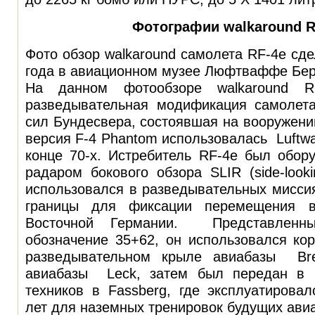
Фотографии walkaround R
Фото обзор walkaround самолета RF-4e сде
года в авиационном музее Люфтваффе Бер
На данном фотообзоре walkaround RF
разведывательная модификация самолет
сил Бундесвера, состоявшая на вооружении
версия F-4 Phantom использовалась Luftwa
конце 70-х. Истребитель RF-4e был обор
радаром бокового обзора SLIR (side-looki
использовался в разведывательных мисси
границы для фиксации перемещения 
Восточной Германии. Представленн
обозначение 35+62, он использовался ко
разведывательном крыле авиабазы Br
авиабазы Leck, затем был передан в 
техников в Fassberg, где эксплуатирова
лет для наземных тренировок будущих ави