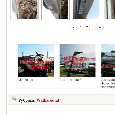
◄
1
2
3
►
БТР-70 фото
Вертолет Ми-8
Автомоби
Фото. Те
характер
Walkaround
Рубрика: