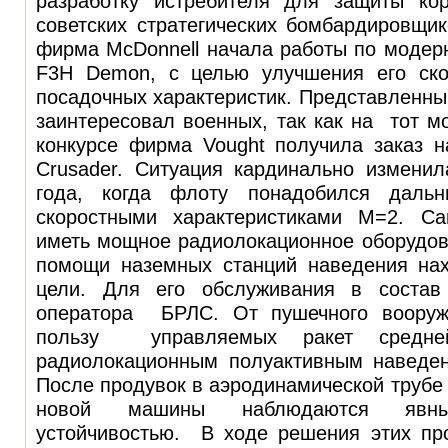
разработку истребителя для защиты ко
советских стратегических бомбардировщико
фирма McDonnell начала работы по модер
F3H Demon, с целью улучшения его ско
посадочных характеристик. Представленны
заинтересовал военных, так как на тот 
конкурсе фирма Vought получила заказ 
Crusader. Ситуация кардинально изменил
года, когда флоту понадобился дальн
скоростными характеристиками М=2. С
иметь мощное радиолокационное оборудов
помощи наземных станций наведения нах
цели. Для его обслуживания в состав
оператора БРЛС. От пушечного вооруже
пользу управляемых ракет сред
радиолокационным полуактивным наведен
После продувок в аэродинамической трубе 
новой машины наблюдаются яв
устойчивостью. В ходе решения этих пр