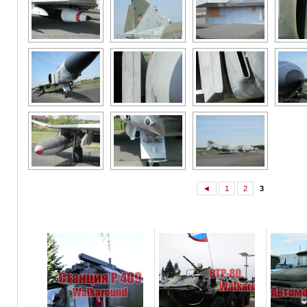
◄
1
2
3