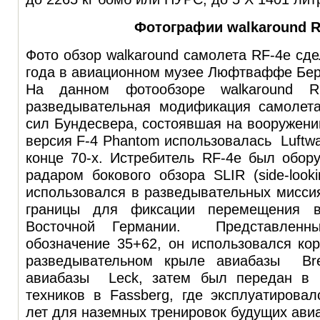
Фотографии walkaround R
Фото обзор walkaround самолета RF-4e сде
года в авиационном музее Люфтваффе Бер
На данном фотообзоре walkaround RF
разведывательная модификация самолет
сил Бундесвера, состоявшая на вооружении
версия F-4 Phantom использовалась Luftwa
конце 70-х. Истребитель RF-4e был обор
радаром бокового обзора SLIR (side-looki
использовался в разведывательных мисси
границы для фиксации перемещения 
Восточной Германии. Представленн
обозначение 35+62, он использовался ко
разведывательном крыле авиабазы Br
авиабазы Leck, затем был передан в 
техников в Fassberg, где эксплуатирова
лет для наземных тренировок будущих ави