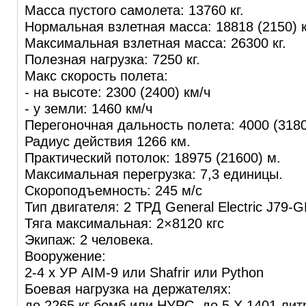
Масса пустого самолета: 13760 кг.
Нормальная взлетная масса: 18818 (2150) к
Максимальная взлетная масса: 26300 кг.
Полезная нагрузка: 7250 кг.
Макс скорость полета:
- на высоте: 2300 (2400) км/ч
- у земли: 1460 км/ч
Перегоночная дальность полета: 4000 (3180
Радиус действия 1266 км.
Практический потолок: 18975 (21600) м.
Максимальная перегрузка: 7,3 единицы.
Скороподъемность: 245 м/с
Тип двигателя: 2 ТРД General Electric J79-
Тяга максимальная: 2×8120 кгс
Экипаж: 2 человека.
Вооружение:
2-4 х УР AIM-9 или Shafrir или Python
Боевая нагрузка на держателях:
до 2265 кг бомб или НУРС, до 5 Х 1401 ли