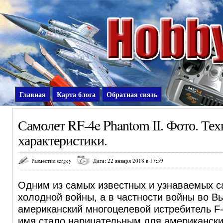
Главная
Карта блога
Обратная связь
Самолет RF-4e Phantom II. Фото. Те
характеристики.
Разместил sergey
Дата: 22 января 2018 в 17:59
Одним из самых известных и узнаваемых 
холодной войны, а в частности войны во В
американский многоцелевой истребитель F-4
имя стало нарицательным для американски