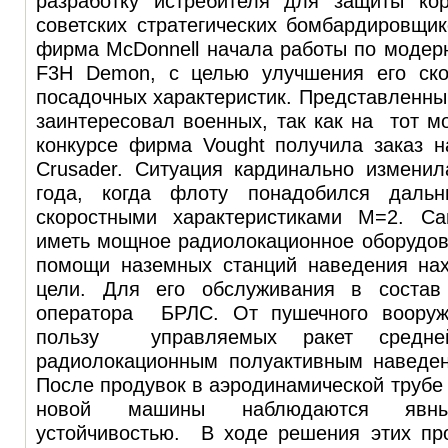
разработку истребителя для защиты ко
советских стратегических бомбардировщико
фирма McDonnell начала работы по модер
F3H Demon, с целью улучшения его ско
посадочных характеристик. Представленны
заинтересовал военных, так как на тот 
конкурсе фирма Vought получила заказ 
Crusader. Ситуация кардинально изменил
года, когда флоту понадобился дальн
скоростными характеристиками М=2. С
иметь мощное радиолокационное оборудов
помощи наземных станций наведения нах
цели. Для его обслуживания в состав
оператора БРЛС. От пушечного вооруже
пользу управляемых ракет сред
радиолокационным полуактивным наведен
После продувок в аэродинамической трубе 
новой машины наблюдаются яв
устойчивостью. В ходе решения этих пр