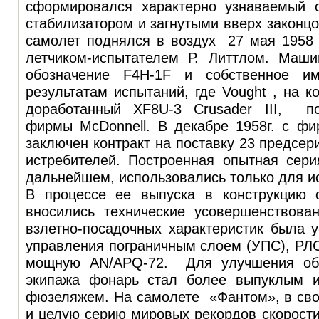
сформировался характерно узнаваемый 
стабилизатором и загнутыми вверх законц
самолет поднялся в воздух 27 мая 1958 
летчиком-испытателем Р. Литтлом. Маш
обозначение F4H-1F и собственное и
результатам испытаний, где Vought , на к
доработанный XF8U-3 Crusader III, по
фирмы McDonnell. В декабре 1958г. с фи
заключен контракт на поставку 23 предсер
истребителей. Построенная опытная сери
дальнейшем, использовались только для и
В процессе ее выпуска в конструкцию 
вносились технические усовершенствова
взлетно-посадочных характеристик была 
управления пограничным слоем (УПС), РЛ
мощную AN/APQ-72. Для улучшения обз
экипажа фонарь стал более выпуклым 
фюзеляжем. На самолете «Фантом», в сво
и целую серию мировых рекордов скорости