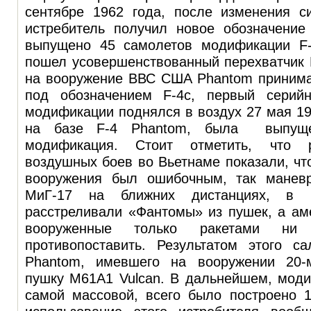
сентябре 1962 года, после изменения с
истребитель получил новое обозначени
выпущено 45 самолетов модификации F-
пошел усовершенствованный перехватчик F
на вооружение ВВС США Phantom принима
под обозначением F-4c, первый серий
модификации поднялся в воздух 27 мая 19
на базе F-4 Phantom, была выпущ
модификация. Стоит отметить, что р
воздушных боев во Вьетнаме показали, что
вооружения был ошибочным, так маневр
МиГ-17 на ближних дистанциях, в 
расстреливали «Фантомы» из пушек, а ам
вооруженные только ракетами н
противопоставить. Результатом этого с
Phantom, имевшего на вооружении 20-
пушку М61А1 Vulcan. В дальнейшем, моди
самой массовой, всего было построено 