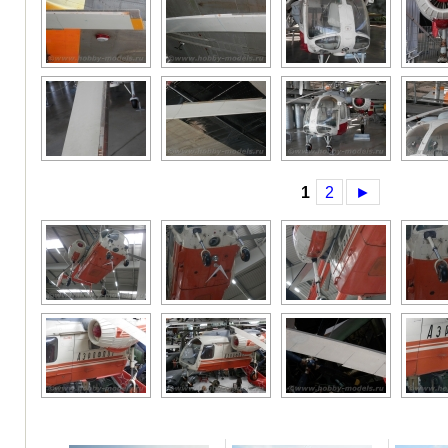
1
2
►