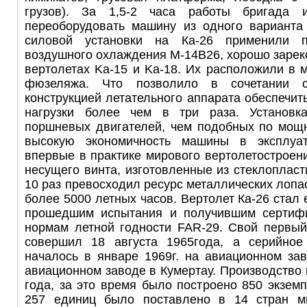
грузов). За 1,5-2 часа работы бригада 
переоборудовать машину из одного варианта 
силовой установки на Ка-26 применили п
воздушного охлаждения М-14B26, хорошо заре
вертолетах Ka-15 и Ka-18. Их расположили в 
фюзеляжа. Что позволило в сочетании 
конструкцией летательного аппарата обеспечит
нагрузки более чем в три раза. Установк
поршневых двигателей, чем подобных по мощн
высокую экономичность машины в эксплуат
впервые в практике мирового вертолетостроен
несущего винта, изготовленные из стеклопласт
10 раз превосходил ресурс металлических лопа
более 5000 летных часов. Вертолет Ка-26 стал
прошедшим испытания и получившим сертифи
нормам летной годности FAR-29. Свой первый
совершил 18 августа 1965года, а серийное
началось в январе 1969г. на авиационном зав
авиационном заводе в Кумертау. Производство
года, за это время было построено 850 экземп
257 единиц было поставлено в 14 стран ми