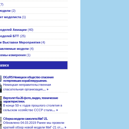
(7)
модели
(2)
нт моделиста
(1)
оделей Авиации
(40)
оделей БТТ
(25)
и Выставки Мероприятия
(4)
авляемые модели
(4)
хемы-измерения
(1)
аписи
DGzRS Немецкое общество спасения
потерпевших кораблекрушение.
Немецкая неправительственная
спасательная организация
… »
Вертолет Ка-26 фото, видео, технические
характеристики.
В конце 50-х годов прошлого столетия в
сельском хозяйстве СССР стали
… »
Сборка модели самолета МиГ-21.
Обновлено 04.03.2019 Ранее мы провели
краткий обзор новой модели МиГ-21 от
… »