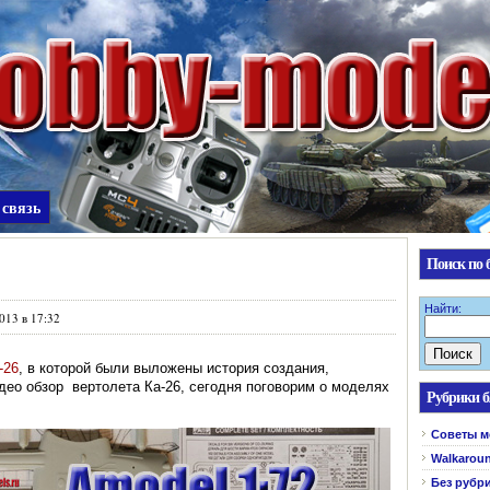
 связь
Поиск по 
Найти:
013 в 17:32
-26
, в которой были выложены история создания,
идео обзор вертолета Ка-26, сегодня поговорим о моделях
Рубрики б
Cоветы м
Walkarou
Без рубр