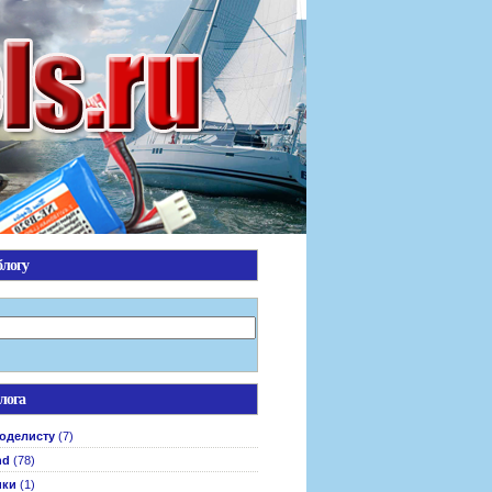
блогу
лога
оделисту
(7)
nd
(78)
ики
(1)