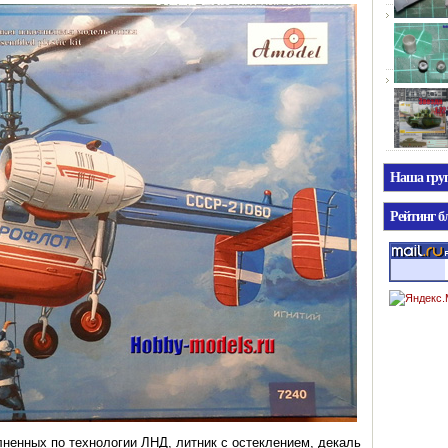
Наша гр
Рейтинг б
лненных по технологии ЛНД, литник с остеклением, декаль