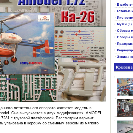
В работе
Готовые 
Инструме
Музеи
(1)
Обзоры м
Обзоры м
Праздник
Радиоупр
Эскизы-с
Крайние з
анного летательного аппарата является модель в
model. Она выпускается в двух модификациях: AMODEL
 7281 с грузовой платформой. Рассмотрим вариант
ь упакована в коробку со съемным верхом из мягкого