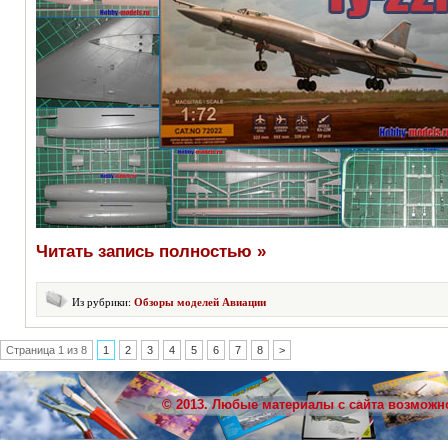
Читать запись полностью »
Из рубрики:
Обзоры моделей Авиации
Страница 1 из 8
1
2
3
4
5
6
7
8
>
© 2013. Любые материалы с сайта возможн