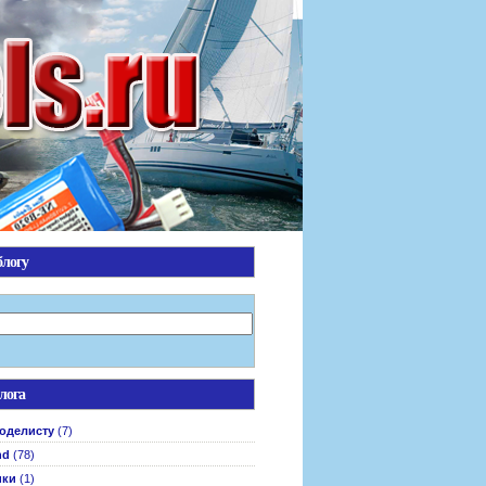
блогу
лога
оделисту
(7)
nd
(78)
ики
(1)