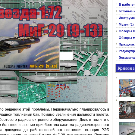
В работе
Готовые 
Инструме
Музеи
(1)
Обзоры м
Обзоры м
Праздник
Радиоупр
Эскизы-с
Крайние з
 по решению этой проблемы. Первоначально планировалось в
ладной топливный бак. Помимо увеличения дальности полета,
ортового радиоэлектронного оборудования. Дело в том, что с
е большее значение приобретала система радиоэлектронного
ла доведена до работоспособного состояния станция РЭБ