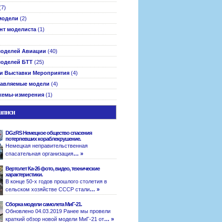
(7)
модели
(2)
нт моделиста
(1)
оделей Авиации
(40)
оделей БТТ
(25)
и Выставки Мероприятия
(4)
авляемые модели
(4)
хемы-измерения
(1)
аписи
DGzRS Немецкое общество спасения
потерпевших кораблекрушение.
Немецкая неправительственная
спасательная организация
… »
Вертолет Ка-26 фото, видео, технические
характеристики.
В конце 50-х годов прошлого столетия в
сельском хозяйстве СССР стали
… »
Сборка модели самолета МиГ-21.
Обновлено 04.03.2019 Ранее мы провели
краткий обзор новой модели МиГ-21 от
… »