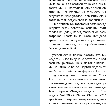
«Гардения», свободное место для ее р
было решено отказаться от накладного т
помех. МиГ-29 получил и новые законцо
антенны. Для увеличения дальности бы
результате чего удалось повысить его
подвешивать подкрыльевые топливные б
ПЗРК с тепловыми головками самонавед
неприятностей советской авиации. Учи
тепловых целей, перед форкилями разм
патронов. Кроме выше указанных дора
применяемого вооружения и увеличили 
серийное производство, доработанный 
был запущен в 1986г.
С уверенностью можно сказать, что М
моделей. Было выпущено достаточно кол
разными фирмами. Не знаю как, в плане 
МиГ-29 явно не везло. Первая модель это
это была разработка от фирмы «Накотне»
сегодня и моделью назвать сложно. Эту п
Italeri, но все со своими косяками, ко
сожалению, довести до конца, ни один про
я отложил, периодически читая о выходя
Italeri фирмой «Звезда», модель от Co
модель МиГ-29 «9-13» то ICM № 72141
приобрел с твердым намерением довести 
вполне приличной, хотя и с рядом недоста