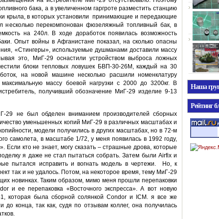
азмещения на истребителе МиГ-29 отсутствовало. Поэтому
опливного бака, а в увеличенном гаргроте разместить станцию
вки крыла, в которых установили принимающие и передающие
л несколько перекомпонован фюзеляжный топливный бак, в
 емкость на 240л. В ходе доработок появилась возможность
аки. Опыт войны в Афганистане показал, на сколько опасны
ения, «Стингеры», используемые душманами доставили массу
тывая это, МиГ-29 оснастили устройством выброса ложных
естили блоки тепловых ловушек БВП-30-26М, каждый на 30
боток, на новой машине несколько расшили номенклатуру
максимальную массу боевой нагрузки с 2000 до 3200кг. В
Наша гр
истребитель, получивший обозначение МиГ-29 изделие 9-13
Рейтинг б
иГ-29 не был обделен вниманием производителей сборных
ичество уменьшенных копий МиГ-29 в различных масштабах и
копийности, модели получились в других масштабах, но в 72-м
го самолета, в масштабе 1/72, у меня появилась в 1992 году,
. Если кто не знает, могу сказать – страшные дрова, которые
оделку я даже не стал пытаться собрать. Затем были Airfix и
торые пытался исправить и вогнать модель в чертежи. Но, к
ект так и не удалось. Потом, на некоторое время, тему МиГ-29
щих новинках. Таким образом, мимо меня прошли перепаковки
ndor и ее перепаковка «Восточного экспресса». А вот новую
, которая была сборной солянкой Condor и ICM. я все же
до конца, так как, судя по отзывам коллег, она получилась
тков.