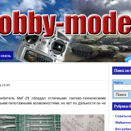
 связь
Поиск по 
Найти:
в 16:49
ебитель МиГ-29 обладал отличными тактико-техническими
ьными пилотажными возможностями, но вот по дальности он не
Рубрики б
Cоветы м
Walkarou
Без рубр