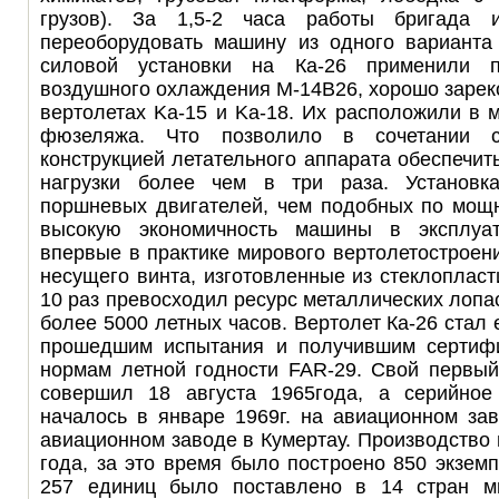
грузов). За 1,5-2 часа работы бригада 
переоборудовать машину из одного варианта 
силовой установки на Ка-26 применили п
воздушного охлаждения М-14B26, хорошо заре
вертолетах Ka-15 и Ka-18. Их расположили в 
фюзеляжа. Что позволило в сочетании 
конструкцией летательного аппарата обеспечит
нагрузки более чем в три раза. Установк
поршневых двигателей, чем подобных по мощн
высокую экономичность машины в эксплуат
впервые в практике мирового вертолетостроен
несущего винта, изготовленные из стеклопласт
10 раз превосходил ресурс металлических лопа
более 5000 летных часов. Вертолет Ка-26 стал
прошедшим испытания и получившим сертифи
нормам летной годности FAR-29. Свой первый
совершил 18 августа 1965года, а серийное
началось в январе 1969г. на авиационном зав
авиационном заводе в Кумертау. Производство
года, за это время было построено 850 экземп
257 единиц было поставлено в 14 стран ми