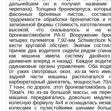
дальнейшем он и получил названи
черепаха). Толщина бронекорпуса, которы
фасонных броневых листов, составл
трудоемкости обработки бронелистов и п
зализанной формы стоимость изготовления
высокой, что сказывалось и на ко
бронеавтомобиля
PA
-
II
. Вооружение бро
четырех пулеметов 7,92-мм Schwarzloze 
вести круговой обстрел. Экипаж состоя
причем два водителя сидели рядом спинам
как машина имела систему двойного
движения вперед и назад). Каждое водит
одинаковые органы управления. Оба води
от узких смотровых окон, из-за чего им
задней части машины располагался ч
карбюраторный двигатель, мощностью 70л
7 тонн, по дороге, этот бронеавтомобиль 
70км/ч. Но из-за большой массы, на пере
машина передвигались довольно медле
колесную формулу 4х4 и оснащалась неза
колесами с пулестойкими шинами больш