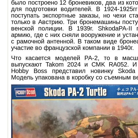
было построено 12 броневиков, два из кот
для подготовки водителей. В 1924-1925г
поступать экспортные заказы, но чехи с
только в Австрию. Три бронемашины пост
венской полиции. В 1939г.
Shkoda
PA
-
II
п
армию, где с них сняли вооружение и уста
с рамочной антенной. В таком виде брон
участие во французской компании в 1940г.
Что касается моделей PA-2, то в масш
выпускают
Takom 2024
и
CMK RA
052. И
Hobby Boss
представил новинку
Skoda 
Модель упакована в коробку со съемным в