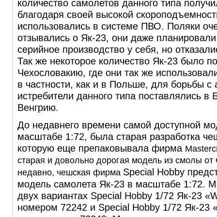
количество самолетов данного типа получи
благодаря своей высокой скороподъемност
использовались в системе ПВО. Поляки оч
отзывались о Як-23, они даже планировали
серийное производство у себя, но отказали
Так же некоторое количество Як-23 было п
Чехословакию, где они так же использовал
в частности, как и в Польше, для борьбы с
истребители данного типа поставлялись в
Венгрию.
Д
о недавнего времени самой доступной мо
масштабе 1:72, была старая разработка ч
которую еще препаковывала фирма
Masterc
старая и довольно дорогая модель из смолы от 
Special Hobby пред
недавно, чешская фирма
модель самолета Як-23 в масштабе 1:72. М
двух вариантах Special Hobby 1/72 Як-23 «
номером 72242 и Special Hobby 1/72 Як-23 