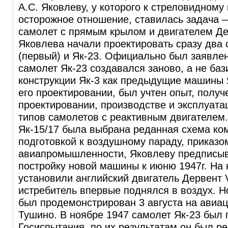
А.С. Яковлеву, у которого к стреловидному
осторожное отношение, ставилась задача 
самолет с прямым крылом и двигателем Де
Яковлева начали проектировать сразу два 
(первый) и Як-23. Официально был заявле
самолет
Як-23
создавался заново, а не баз
конструкции Як-3 как предыдущие машины Я
его проектировании, был учтен опыт, полу
проектировании, производстве и эксплуат
типов самолетов с реактивным двигателем. 
Як-15/17 была выбрана реданная схема ком
подготовкой к воздушному параду, приказо
авиапромышленности, Яковлеву предписыв
постройку новой машины к июню 1947г. На
установили английский двигатель Дервент V
истребитель впервые поднялся в воздух. Н
был продемонстрирован 3 августа на ави
Тушино. В ноябре 1947 самолет
Як-23
был 
Госиспытания, по их результатам он был р