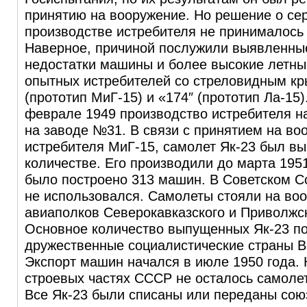
принятию на вооружение. Но решение о се
производстве истребителя не принималось 
Наверное, причиной послужили выявленны
недостатки машины и более высокие летны
опытных истребителей со стреловидным к
(прототип МиГ-15) и «174″ (прототип Ла-15)
феврале 1949 производство истребителя н
на заводе №31. В связи с принятием на во
истребителя МиГ-15, самолет Як-23 был в
количестве. Его производили до марта 1951
было построено 313 машин.
В Советском С
не использовался. Самолеты стояли на во
авиаполков Северокавказского и Приволжск
Основное количество выпущенных Як-23 по
дружественные социалистические страны В
Экспорт машин начался в июле 1950 года. К
строевых частях СССР не осталось самолет
Все Як-23 были списаны или переданы со