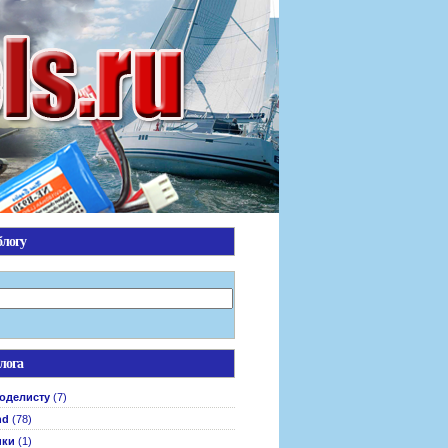
блогу
лога
оделисту
(7)
nd
(78)
ики
(1)