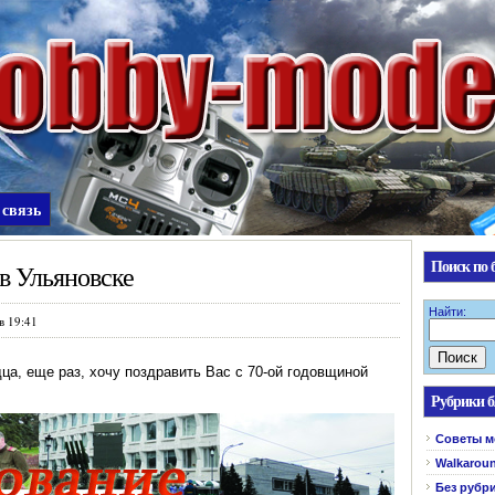
 связь
Поиск по 
в Ульяновске
Найти:
в 19:41
дца, еще раз, хочу поздравить Вас с 70-ой годовщиной
Рубрики б
Cоветы м
Walkarou
Без рубр