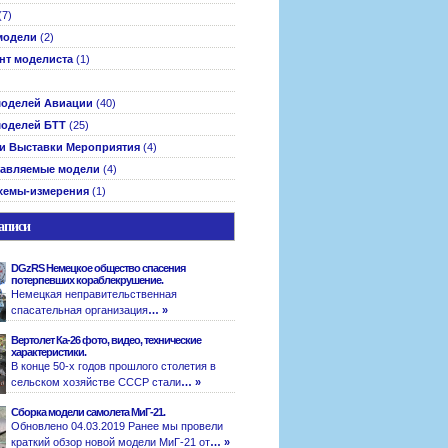
(7)
модели
(2)
нт моделиста
(1)
оделей Авиации
(40)
оделей БТТ
(25)
и Выставки Мероприятия
(4)
авляемые модели
(4)
хемы-измерения
(1)
аписи
DGzRS Немецкое общество спасения
потерпевших кораблекрушение.
Немецкая неправительственная
спасательная организация
… »
Вертолет Ка-26 фото, видео, технические
характеристики.
В конце 50-х годов прошлого столетия в
сельском хозяйстве СССР стали
… »
Сборка модели самолета МиГ-21.
Обновлено 04.03.2019 Ранее мы провели
краткий обзор новой модели МиГ-21 от
… »