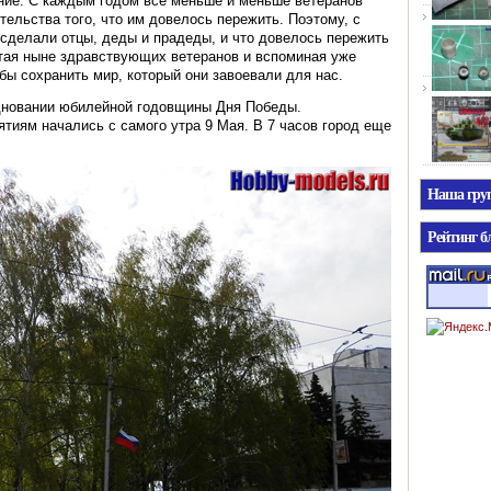
ение. С каждым годом все меньше и меньше ветеранов
тельства того, что им довелось пережить. Поэтому, с
сделали отцы, деды и прадеды, и что довелось пережить
етая ныне здравствующих ветеранов и вспоминая уже
бы сохранить мир, который они завоевали для нас.
дновании юбилейной годовщины Дня Победы.
тиям начались с самого утра 9 Мая. В 7 часов город еще
Наша гр
Рейтинг б