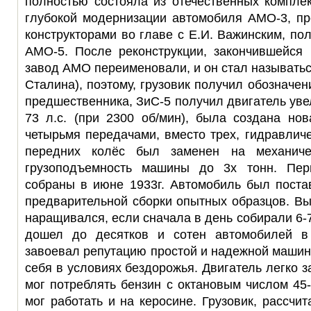
полностью состояла из отечественных компле
глубокой модернизации автомобиля АМО-3, пр
конструкторами во главе с Е.И. Важинским, по
АМО-5. После реконструкции, закончившейся 
завод АМО переименовали, и он стал называть
Сталина), поэтому, грузовик получил обозначен
предшественника, ЗиС-5 получил двигатель ув
73 л.с. (при 2300 об/мин), была создана но
четырьмя передачами, вместо трех, гидравлич
передних колёс был заменен на механиче
грузоподъемность машины до 3х тонн. Пе
собраны в июне 1933г. Автомобиль был поста
предварительной сборки опытных образцов. В
наращивался, если сначала в день собирали 6-7
дошел до десятков и сотен автомобилей в
завоевал репутацию простой и надежной машин
себя в условиях бездорожья. Двигатель легко з
мог потреблять бензин с октановым числом 45-
мог работать и на керосине. Грузовик, рассчи