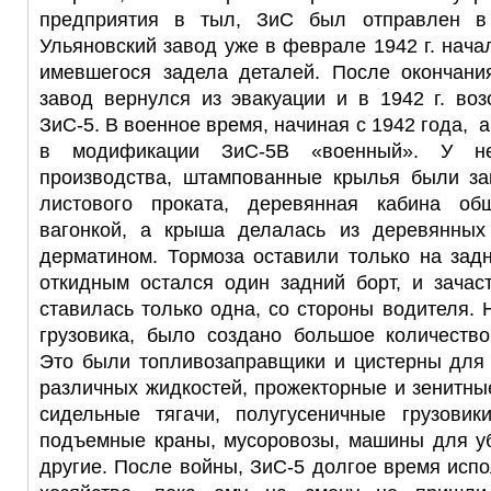
предприятия в тыл, ЗиС был отправлен в
Ульяновский завод уже в феврале 1942 г. нача
имевшегося задела деталей. После окончан
завод вернулся из эвакуации и в 1942 г. во
ЗиС-5. В военное время, начиная с 1942 года,
в модификации ЗиС-5В «военный». У не
производства, штампованные крылья были за
листового проката, деревянная кабина о
вагонкой, а крыша делалась из деревянных
дерматином. Тормоза оставили только на зад
откидным остался один задний борт, и зачас
ставилась только одна, со стороны водителя. 
грузовика, было создано большое количеств
Это были топливозаправщики и цистерны для 
различных жидкостей, прожекторные и зенитные
сидельные тягачи, полугусеничные грузови
подъемные краны, мусоровозы, машины для уб
другие. После войны, ЗиС-5 долгое время исп