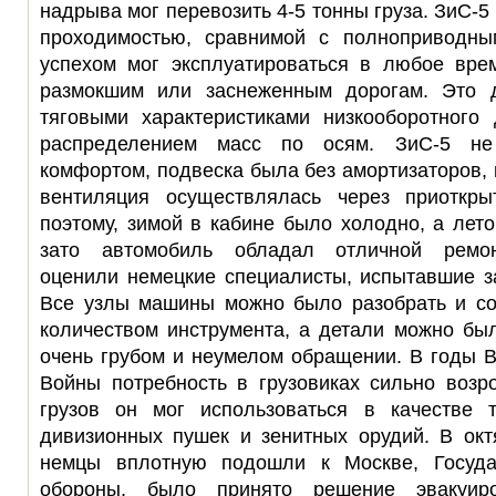
надрыва мог перевозить 4-5 тонны груза. ЗиС-
проходимостью, сравнимой с полноприводны
успехом мог эксплуатироваться в любое вре
размокшим или заснеженным дорогам. Это д
тяговыми характеристиками низкооборотного
распределением масс по осям. ЗиС-5 не
комфортом, подвеска была без амортизаторов, 
вентиляция осуществлялась через приоткры
поэтому, зимой в кабине было холодно, а лет
зато автомобиль обладал отличной ремон
оценили немецкие специалисты, испытавшие з
Все узлы машины можно было разобрать и с
количеством инструмента, а детали можно бы
очень грубом и неумелом обращении. В годы 
Войны потребность в грузовиках сильно возр
грузов он мог использоваться в качестве 
дивизионных пушек и зенитных орудий. В окт
немцы вплотную подошли к Москве, Госуда
обороны, было принято решение эвакуир