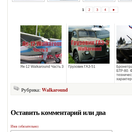
1
2
3
4
►
Як-12 Walkaround Часть 3
Грузовик ГАЗ-51
Бронетр
БТР-80. 
техничес
характер
Walkaround
Рубрика:
Оставить комментарий или два
Имя (обязательно)