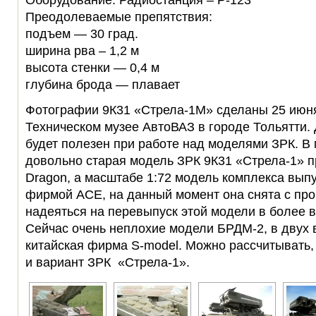
Оборудование: Радиостанция – Р-123
Преодолеваемые препятствия:
подъем — 30 град.
ширина рва – 1,2 м
высота стенки — 0,4 м
глубина брода — плавает
Фотографии 9К31 «Стрела-1М» сделаны 25 июня
Техническом музее АвтоВАЗ в городе Тольятти.
будет полезен при работе над моделями ЗРК. В
довольно старая модель ЗРК 9К31 «Стрела-1» 
Dragon, а масштабе 1:72 модель комплекса вып
фирмой ACE, на данный момент она снята с про
надеяться на перевыпуск этой модели в более в
Сейчас очень неплохие модели БРДМ-2, в двух 
китайская фирма S-model. Можно рассчитывать,
и вариант ЗРК «Стрела-1».