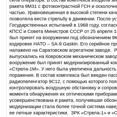
сила оператора. В состав комплекса входила з
ракета 9М31 с фотоконтрастной ГСН и осколочн
частью. Уравновешенная в высокой степени ка
позволяла вести стрельбу в движении. После у
Государственных испытаний в 1968 году, согла
КПСС и Совета Министров СССР от 25 апреля 19
был принят на вооружении под обозначением 9К
кодировке НАТО – SA-9 Gaskin. Его серийное п
налажено на Саратовском агрегатном заводе. 
выпускались на Ковровском механическом заводе
вооружение был принят модернизированный ко
«Стрела-1М». У него была увеличена дальность
поражения. В состав комплекса был введен па
радиопеленгатор 9С12, с помощью которого по
контролировать воздушную обстановку и сопров
момента обнаружения их оптическими приборам
усовершенствована и ракета, получившая обоз
модернизации стала более точной система нав
ее летные характеристики. ЗРК «Стрела-1» и «