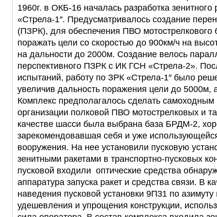
1960г. в ОКБ-16 началась разработка зенитного 
«Стрела-1″. Предусматривалось создание перен
(ПЗРК), для обеспечения ПВО мотострелкового 
поражать цели со скоростью до 900км/ч на высо
на дальности до 2000м. Создание велось парал
перспективного ПЗРК с ИК ГСН «Стрела-2». Пос
испытаний, работу по ЗРК «Стрела-1″ было реш
увеличив дальность поражения цели до 5000м, а
Комплекс предполагалось сделать самоходным 
организации полковой ПВО мотострелковых и та
качестве шасси была выбрана база БРДМ-2, хо
зарекомендовавшая себя и уже использующейся
вооружения. На нее установили пусковую устан
зенитными ракетами в транспортно-пусковых кон
пусковой входили оптические средства обнару
аппаратура запуска ракет и средства связи. В к
наведения пусковой установки 9П31 по азимуту 
удешевления и упрощения конструкции, исполь