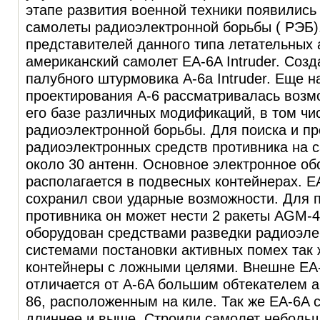
этапе развития военной техники появилис
самолеты радиоэлектронной борьбы ( РЭБ)
представителей данного типа летательных 
американский самолет
EA-6A Intruder
. Созд
палубного штурмовика A-6a Intruder. Еще н
проектирования А-6 рассматривалась возм
его базе различных модификаций, в том чи
радиоэлектронной борьбы. Для поиска и п
радиоэлектронных средств противника на 
около 30 антенн. Основное электронное о
располагается в подвесных контейнерах.
Е
сохранил свои ударные возможности. Для
противника он может нести 2 ракеты AGM-4
оборудован средствами разведки радиоэле
системами постановки активных помех так
контейнеры с ложными целями. Внешне
EA-
отличается от A-6A большим обтекателем 
86, расположенным на киле. Так же
EA-6A
с
длиннее и выше. Строили самолет небольш