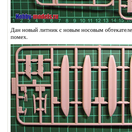
Дан новый литник с новым носовым обтекателе
помех.