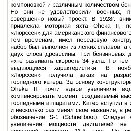
компоновкой и различным количеством бен
Но они не удовлетворили военных, по
совершенно новый проект. В 1928г. вни
привлекла моторная яхта Oheka II, п
«Люрссен» для американского финансового 
тем временам, имел передовую констру
набор был выполнен из легких сплавов, а 
двух слоев древесины. Три бензиновых д
яхте развивать скорость 34 узла. По те
выдающиеся характеристики. В ноя
«Люрссен» получила заказ на разраб
торпедного катера. За основу конструктор
Oheka II, почти вдвое увеличили во
компенсировать момент, создаваемый вы
торпедными аппаратами. Катер вступил в с
и несколько раз менял свое название, в р
обозначение S-1 (Schnellboot). Следует
увеличение мощности двигателей не 
проектной скорости 36,5 узда. На ск