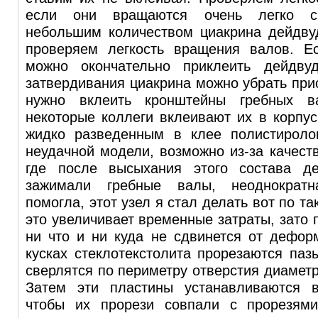
если они вращаются очень легко с
небольшим количеством циакрина дейдву
проверяем легкость вращения валов. Е
можно окончательно приклеить дейдву
затвердивания циакрина можно убрать при
нужно вклеить кронштейны гребных в
некоторые коллеги вклеивают их в корпу
жидко разведенным в клее полистироло
неудачной модели, возможно из-за качеств
где после высыхания этого состава де
зажимали гребные валы, неоднократн
помогла, этот узел я стал делать вот по т
это увеличивает временные затраты, зато 
ни что и ни куда не сдвинется от дефор
кусках стеклотекстолита прорезаются па
сверлятся по периметру отверстия диамет
Затем эти пластины устанавливаются в
чтобы их прорези совпали с прорезями