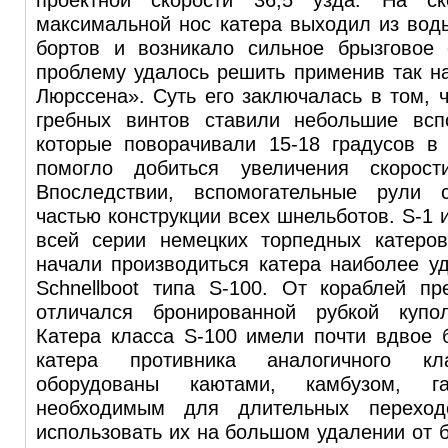
максимальной нос катера выходил из вод
бортов и возникало сильное брызговое 
проблему удалось решить применив так 
Люрссена». Суть его заключалась в том, ч
гребных винтов ставили небольшие всп
которые поворачивали 15-18 градусов в 
помогло добиться увеличения скорос
Впоследствии, вспомогательные рули с
частью конструкции всех шнельботов. S-1 
всей серии немецких торпедных катеро
начали производиться катера наиболее у
Schnellboot типа S-100. От кораблей п
отличался бронированной рубкой купо
Катера класса S-100 имели почти вдвое 
катера противника аналогичного к
оборудованы каютами, камбузом, 
необходимым для длительных переход
использовать их на большом удалении от б