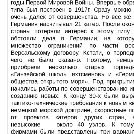
годы Первой Мировой Войны. Впервые обра
типа был построен в 1917г. Сразу можно 
очень далек от совершенства. Но все же
Германия насчитывал 21 катер. После око
страны потеряли интерес к этому типу 
обстояли дела в Германии, на котор
множество ограничений по части воо
Версальскому договору. Кстати, о торпе
чего не было сказано. Поэтому, немцы
приобрели несколько старых торпе
«Ганзейской школы яхтсменов» и «Герма
общества открытого моря». Под прикрыти
начались работы по совершенствованию и
созданию новых. К концу 30-х были выр
тактико-технические требования к новым «
немецкой морской доктрине, скоростные по
от проектов катеров других стран, 
невысокие — около 40 узлов. К тому
фирмами были представлены три вариант