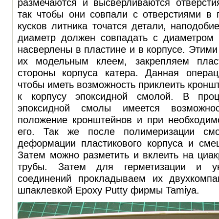
размечаются и высверливаются отверстия
так чтобы они совпали с отверстиями в 
кусков литника точатся детали, наподоби
диаметр должен совпадать с диаметром о
насверлены в пластине и в корпусе. Этими
их модельным клеем, закрепляем плас
стороны корпуса катера. Данная опера
чтобы иметь возможность приклеить кронш
к корпусу эпоксидной смолой. В проц
эпоксидной смолы имеется возможнос
положение кронштейнов и при необходимо
его. Так же после полимеризации см
деформации пластикового корпуса и сме
Затем можно разметить и вклеить на циа
трубы. Затем для герметизации и ук
соединений прокладываем их двухкомпа
шпаклевкой Epoxy Putty фирмы Tamiya.