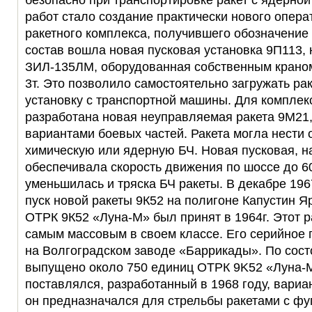
безопасно при транспортировке ракет с ядерной
работ стало создание практически нового опера
ракетного комплекса, получившего обозначение 
состав вошла новая пусковая установка 9П113,
ЗИЛ-135ЛМ, оборудованная собственным крано
3т. Это позволило самостоятельно загружать ра
установку с транспортной машины. Для компле
разработана новая неуправляемая ракета 9М21
вариантами боевых частей. Ракета могла нести
химическую или ядерную БЧ. Новая пусковая, н
обеспечивала скорость движения по шоссе до 60
уменьшилась и тряска БЧ ракеты. В декабре 196
пуск новой ракеты 9К52 на полигоне Капустин Я
ОТРК 9К52 «Луна-М» был принят в 1964г. Этот р
самым массовым в своем классе. Его серийное 
на Волгоградском заводе «Баррикады». По сост
выпущено около 750 единиц ОТРК 9K52 «Луна-М
поставлялся, разработанный в 1968 году, вариа
он предназначался для стрельбы ракетами с фу