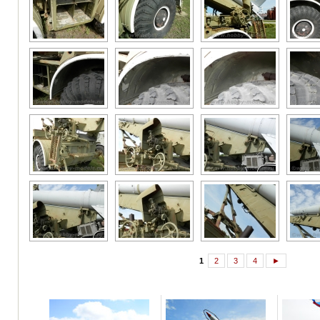
1
2
3
4
►