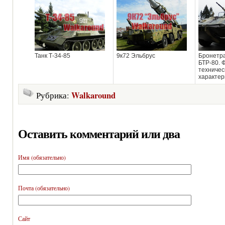
Танк Т-34-85
9к72 Эльбрус
Бронетр
БТР-80. 
техничес
характер
Walkaround
Рубрика:
Оставить комментарий или два
Имя (обязательно)
Почта (обязательно)
Сайт