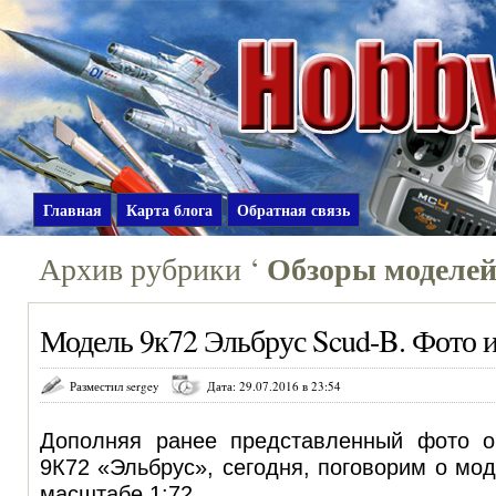
Главная
Карта блога
Обратная связь
Обзоры моделе
Архив рубрики ‘
Модель 9к72 Эльбрус Scud-B. Фото и
Разместил sergey
Дата: 29.07.2016 в 23:54
Дополняя ранее представленный фото 
9К72 «Эльбрус», сегодня, поговорим о мо
масштабе 1:72.