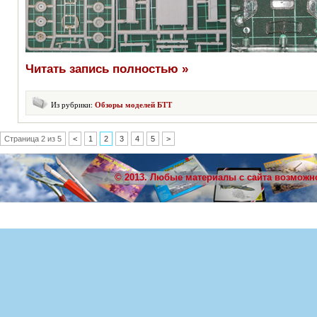
Читать запись полностью »
Из рубрики:
Обзоры моделей БТТ
Страница 2 из 5
<
1
2
3
4
5
>
© 2013. Любые материалы с сайта возможн