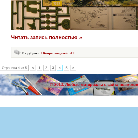
Читать запись полностью »
Из рубрики:
Обзоры моделей БТТ
Страница 4 из 5
<
1
2
3
4
5
>
© 2013. Любые материалы с сайта возможн