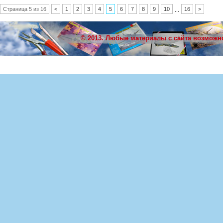
Страница 5 из 16
<
1
2
3
4
5
6
7
8
9
10
16
>
...
© 2013. Любые материалы с сайта возможн