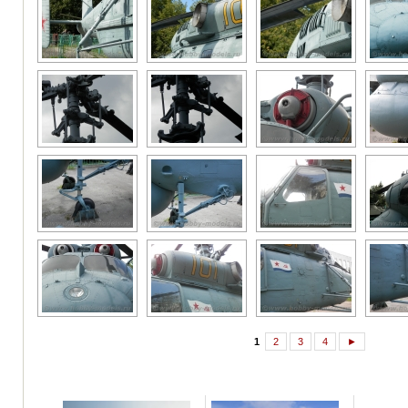
1
2
3
4
►