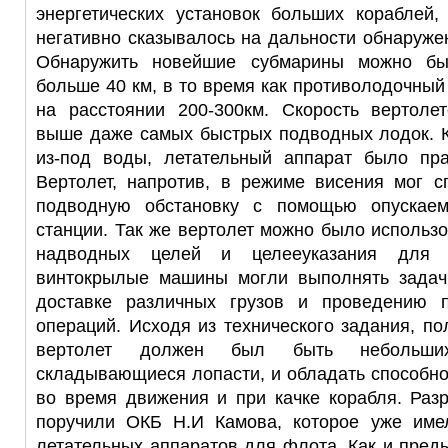
энергетических установок больших кораблей,
негативно сказывалось на дальности обнаруже
Обнаружить новейшие субмарины можно бы
больше 40 км, в то время как противолодочны
на расстоянии 200-300км. Скорость вертоле
выше даже самых быстрых подводных лодок. К
из-под воды, летательный аппарат было пра
Вертолет, напротив, в режиме висения мог с
подводную обстановку с помощью опускаемо
станции. Так же вертолет можно было использ
надводных целей и целееуказания для р
винтокрылые машины могли выполнять задачи
доставке различных грузов и проведению п
операций. Исходя из технического задания, по
вертолет должен был быть небольших
складывающиеся лопасти, и обладать способно
во время движения и при качке корабля. Раз
поручили ОКБ Н.И Камова, которое уже име
летательных аппаратов для флота. Как и пре