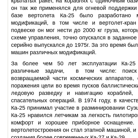
крылатых ракет, на кораблях с одиночным баз
он так же применялся для огневой поддержки
базе вертолета Ка-25 было разработано 
модификаций, в том числе и вертолет-кран
подвеске он мог нести до 2000 кг груза, кото
схеме управления, точно опускался в заданное
серийно выпускался до 1975г. За это время бы
машин различных модификаций.
За более чем 50 лет эксплуатации Ка-25
различные задачи, в том числе: поиск
возвращаемой части космических аппаратов, 
поражения цели во время пусков баллистически
ледовую разведку и навигацию кораблей, 
спасательных операций. В 1974 году, в качест
Ка-25 принимал участие в разминировании Суэц
Ка-25 нравился летчикам за легкость пилотиро
комфорт и хорошее приборное оснащение.
вертолетостроения он стал этапной машиной, и
создания более современных Ка-27 и Ка-29.