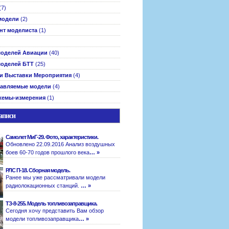
(7)
модели
(2)
нт моделиста
(1)
оделей Авиации
(40)
оделей БТТ
(25)
и Выставки Мероприятия
(4)
авляемые модели
(4)
хемы-измерения
(1)
аписи
Самолет МиГ-29. Фото, характеристики.
Обновлено 22.09.2016 Анализ воздушных
боев 60-70 годов прошлого века
… »
РЛС П-18. Сборная модель.
Ранее мы уже рассматривали модели
радиолокационных станций.
… »
ТЗ-8-255. Модель топливозаправщика.
Сегодня хочу представить Вам обзор
модели топливозаправщика
… »