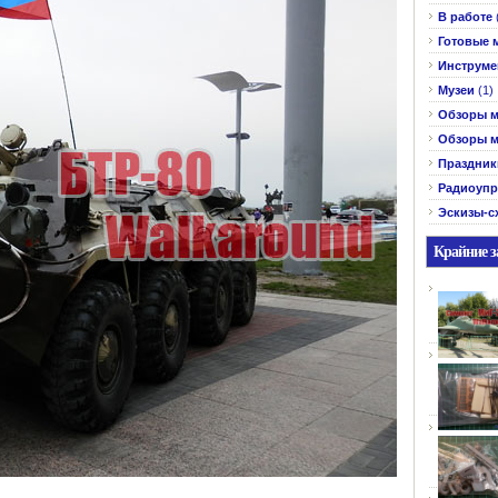
В работе
Готовые 
Инструме
Музеи
(1)
Обзоры м
Обзоры м
Праздник
Радиоупр
Эскизы-с
Крайние з