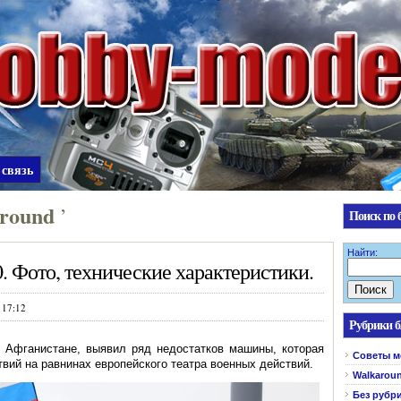
 связь
round
’
Поиск по 
Найти:
. Фото, технические характеристики.
 17:12
Рубрики б
в Афганистане, выявил ряд недостатков машины, которая
Cоветы м
вий на равнинах европейского театра военных действий.
Walkarou
Без рубр