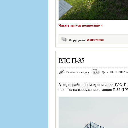
Читать запись полностью »
Из рубрики:
Walkaround
РЛС П-35
Разместил sergey
Дата: 01.11.2015 в
В ходе работ по модернизации РЛС П-3
принята на вооружение станция П-35 (1РЛ