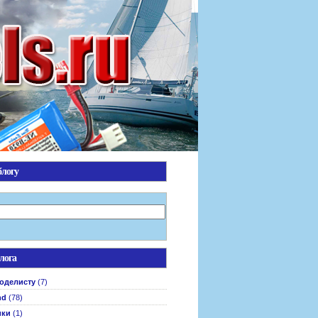
блогу
лога
оделисту
(7)
nd
(78)
ики
(1)