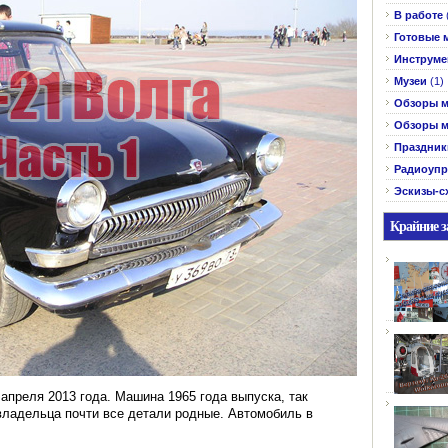
В работе
Готовые 
Инструме
Музеи
(1)
Обзоры м
Обзоры м
Праздник
Радиоупр
Эскизы-с
Крайние з
0 апреля 2013 года. Машина 1965 года выпуска, так
владельца почти все детали родные. Автомобиль в