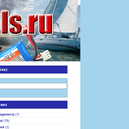
блогу
лога
оделисту
(7)
nd
(78)
ики
(1)