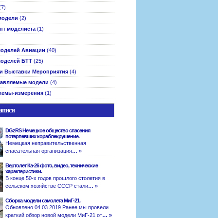
(7)
модели
(2)
нт моделиста
(1)
оделей Авиации
(40)
оделей БТТ
(25)
и Выставки Мероприятия
(4)
авляемые модели
(4)
хемы-измерения
(1)
аписи
DGzRS Немецкое общество спасения
потерпевших кораблекрушение.
Немецкая неправительственная
спасательная организация
… »
Вертолет Ка-26 фото, видео, технические
характеристики.
В конце 50-х годов прошлого столетия в
сельском хозяйстве СССР стали
… »
Сборка модели самолета МиГ-21.
Обновлено 04.03.2019 Ранее мы провели
краткий обзор новой модели МиГ-21 от
… »