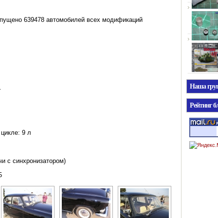
выпущено 639478 автомобилей всех модификаций
Наша гр
г
Рейтинг б
 цикле:
9 л
чи с синхронизатором)
5