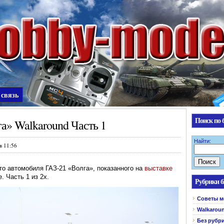
 связь
Поиск по 
а» Walkaround Часть 1
Найти:
в 11:56
о автомобиля ГАЗ-21 «Волга», показанного на
выставке
. Часть 1 из 2х.
Рубрики б
Cоветы м
Walkarou
Без рубр