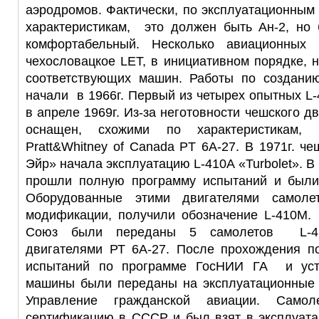
аэродромов. Фактически, по эксплуатационным
характеристикам, это должен быть Ан-2, но
комфортабельный. Несколько авиационных
чехословацкое LET, в инициативном порядке, 
соответствующих машин. Работы по создани
начали в 1966г. Первый из четырех опытных L-
в апреле 1969г. Из-за неготовности чешского д
оснащен, схожими по характеристикам, 
Pratt&Whitney of Canada PT 6A-27. В 1971г. ч
Эйр» начала эксплуатацию L-410A «Turbolet». В
прошли полную программу испытаний и были
Оборудованные этими двигателями самоле
модификации, получили обозначение L-410M. 
Союз были переданы 5 самолетов L-41
двигателями РТ 6А-27. После прохождения п
испытаний по программе ГосНИИ ГА и устр
машины были переданы на эксплуатационные 
Управление гражданской авиации. Сам
сертификацию в СССР и был взят в эксплуат