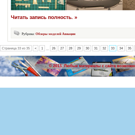
Читать запись полность. »
Рубрика:
Обзоры моделей Авиации
Страница 33 из 35
<
1
26
27
28
29
30
31
32
33
34
35
...
© 2013. Любые материалы с сайта возможн